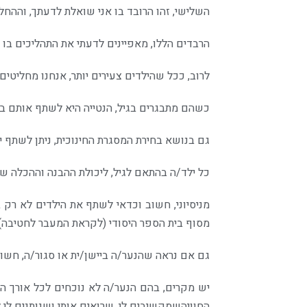
השלישי, זהו הרובד בו אני שואלת לדעתך, וההח
הרבדים הללו, מאפיינים לדעתי את התהליכים בו א
לרוב, ככל שהילדים צעירים יותר, אנחנו מחליטים
כשהם מתבגרים בגיל, הנטייה היא לשתף אותם בה
גם בנושא בחירת המסגרת החינוכית, ניתן לשתף י
כל ילד/ה בהתאם לגיל, ליכולת ההבנה וההכלה של
מניסיוני, חשוב וכדאי לשתף את הילדים לא רק ב
מסוף בית הספר היסודי (לקראת המעבר לחטיבה) 
גם אם נראה שהנער/ה ביישן/ית או סגור/ה, חשו
יש מקרים, בהם הנער/ה לא נוכחים לכל אורך הו
החוויהשמקשיבים לי, שרואים אותי ושנותנים לי